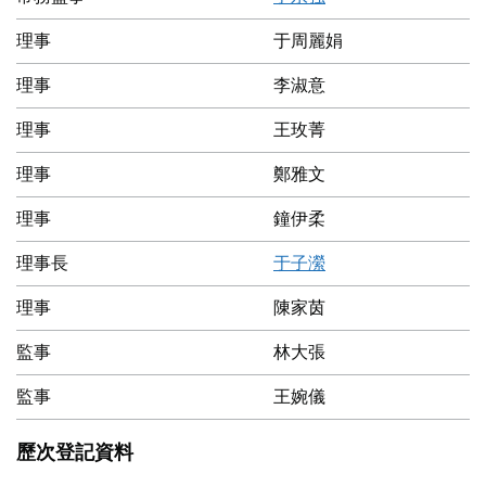
理事
于周麗娟
理事
李淑意
理事
王玫菁
理事
鄭雅文
理事
鐘伊柔
理事長
于子瀠
理事
陳家茵
監事
林大張
監事
王婉儀
歷次登記資料