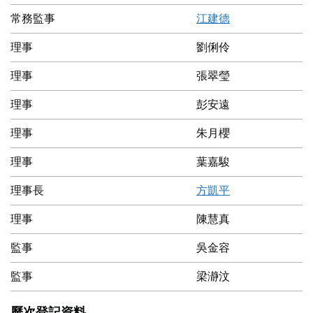
常務監事
江建德
理事
劉俐伶
理事
張翠瑩
理事
彭安遠
理事
朱月櫻
理事
葉嘉駿
理事長
方凱平
理事
陳慧真
監事
吳金容
監事
梁瀞汶
歷次登記資料