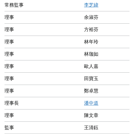
常務監事
李芝緯
理事
余淑芬
理事
方裕芬
理事
林年玲
理事
林珈如
理事
歐人嘉
理事
田寶玉
理事
鄭卓慧
理事長
潘中道
理事
陳文章
監事
王清鈺